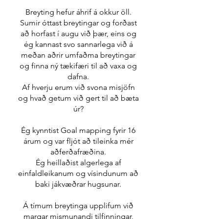
Breyting hefur áhrif á okkur öll.
Sumir óttast breytingar og forðast
að horfast í augu við þær, eins og
ég kannast svo sannarlega við á
meðan aðrir umfaðma breytingar
og finna ný tækifæri til að vaxa og
dafna.
Af hverju erum við svona misjöfn
og hvað getum við gert til að bæta
úr?
Ég kynntist Goal mapping fyrir 16
árum og var fljót að tileinka mér
aðferðafræðina.
Ég heillaðist algerlega af
einfaldleikanum og vísindunum að
baki jákvæðrar hugsunar.
Á tímum breytinga upplifum við
margar mismunandi tilfinningar,