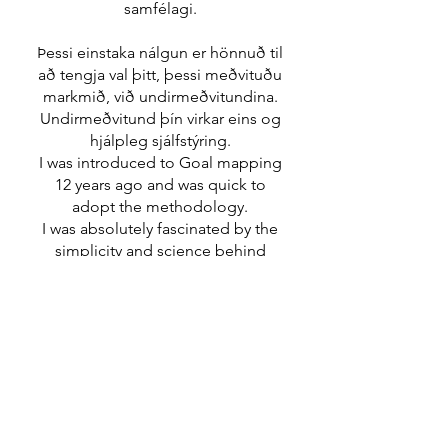
samfélagi.
Þessi einstaka nálgun er hönnuð til
að tengja val þitt, þessi meðvituðu
markmið, við undirmeðvitundina.
Undirmeðvitund þín virkar eins og
hjálpleg sjálfstýring.
I was introduced to Goal mapping
12 years ago and was quick to
adopt the methodology.
I was absolutely fascinated by the
simplicity and science behind
positive thinking.
„IF YOU THINK YOU CAN DO A
THING
OR YOU THINK YOU CAN'T DO A
THING,
EITHER WAY YOU ARE RIGHT.“
– Henry Ford –