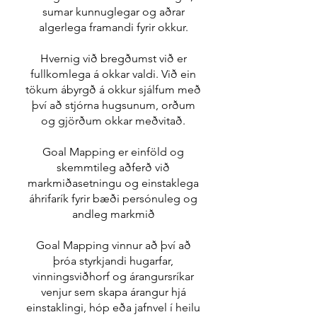
sumar kunnuglegar og aðrar
algerlega framandi fyrir okkur.
Hvernig við bregðumst við er
fullkomlega á okkar valdi. Við ein
tökum ábyrgð á okkur sjálfum með
því að stjórna hugsunum, orðum
og gjörðum okkar meðvitað.
Goal Mapping er einföld og
skemmtileg aðferð við
markmiðasetningu og einstaklega
áhrifarík fyrir bæði persónuleg og
andleg markmið
Goal Mapping vinnur að því að
þróa styrkjandi hugarfar,
vinningsviðhorf og árangursríkar
venjur sem skapa árangur hjá
einstaklingi, hóp eða jafnvel í heilu