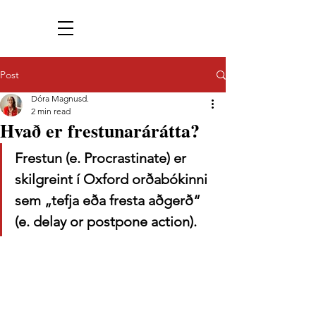
Post
Dóra Magnusd.
2 min read
Hvað er frestunarárátta?
Frestun (e. Procrastinate) er 
skilgreint í Oxford orðabókinni 
sem „tefja eða fresta aðgerð“ 
(e. delay or postpone action).