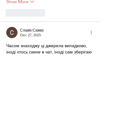
Show More
Like
Reply
Славік Сажко
Dec 27, 2025
Часом знаходжу ці джерела випадково, 
іноді хтось скине в чат, іноді сам зберігаю 
“на потім”. Частину переглядаю рідко, 
частину — коли шукаю щось локальне чи 
нестандартне.    Вони різні: новини, 
огляди, думки, регіональні стрічки. Я не 
беру все за правду — скоріше, для 
порівняння та пошуку контрасту між 
подачею.  Можливо, хтось іще знайде 
серед них щось цікаве або принаймні 
нове. Головне — мати з чого обирати.  
М
к
х
5
г
нк
w69
п
53
mp
кг
чг
ч
d23
46
н
чн
47
чо
у
tmp3
жт
41
ж
кр
сд
54
s7
vb
s4
nw
e19
b4
k55
34
52
пп
кн
с
о
вн
43
вж
мг
r19
рд
r24
36
33
вл
кв
n7
c123
a01
h15
t21
2x5
cb1
т
35
38
пд
пс
км
ол
 …