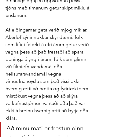
efnahagslega) en uppsöfnun þessa 
tjóns með tímanum getur skipt miklu á 
endanum.
Afleiðingarnar geta verið mjög miklar. 
Akerlof sýnir nokkur skýr dæmi: fólk 
sem lifir í fátækt á efri árum getur verið 
vegna þess að það frestaði að spara 
peninga á yngri árum, fólk sem glímir 
við fíkniefnavandamál eða 
heilsufarsvandamál vegna 
vímuefnaneyslu sem það vissi ekki 
hvernig ætti að hætta og fyrirtæki sem 
mistókust vegna þess að að skýra 
verkefnastjórnun vantaði eða það var 
ekki á hreinu hvernig ætti að byrja eða 
klára.
Að mínu mati er frestun einn 