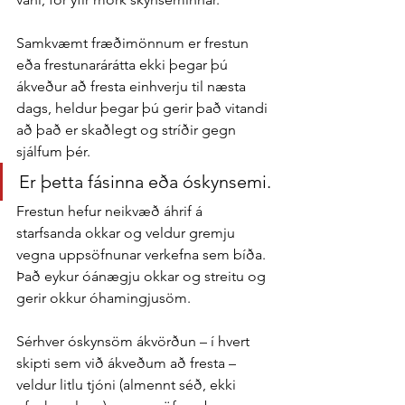
Samkvæmt fræðimönnum er frestun 
eða frestunarárátta ekki þegar þú 
ákveður að fresta einhverju til næsta 
dags, heldur þegar þú gerir það vitandi 
að það er skaðlegt og stríðir gegn 
sjálfum þér.
Er þetta fásinna eða óskynsemi.
Frestun hefur neikvæð áhrif á 
starfsanda okkar og veldur gremju 
vegna uppsöfnunar verkefna sem bíða. 
Það eykur óánægju okkar og streitu og 
gerir okkur óhamingjusöm.
Sérhver óskynsöm ákvörðun – í hvert 
skipti sem við ákveðum að fresta – 
veldur litlu tjóni (almennt séð, ekki 