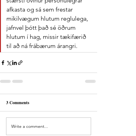
stærsti óvinur persónulegrar 
afkasta og sá sem frestar 
mikilvægum hlutum reglulega, 
jafnvel þótt það sé öðrum 
hlutum í hag, missir tækifærið 
til að ná frábærum árangri. 
3 Comments
Write a comment...