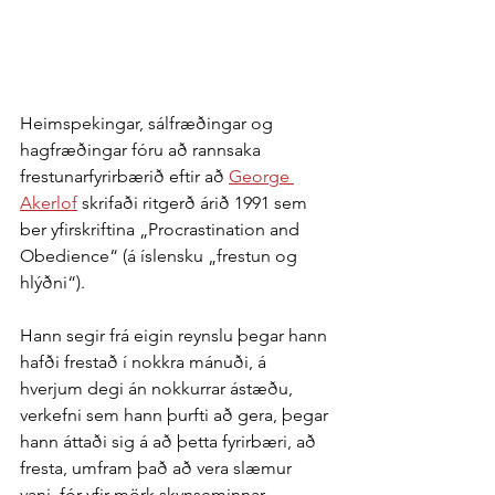
Heimspekingar, sálfræðingar og 
hagfræðingar fóru að rannsaka 
frestunarfyrirbærið eftir að 
George 
Akerlof
 skrifaði ritgerð árið 1991 sem 
ber yfirskriftina „Procrastination and 
Obedience“ (á íslensku „frestun og 
hlýðni“).
Hann segir frá eigin reynslu þegar hann 
hafði frestað í nokkra mánuði, á 
hverjum degi án nokkurrar ástæðu, 
verkefni sem hann þurfti að gera, þegar 
hann áttaði sig á að þetta fyrirbæri, að 
fresta, umfram það að vera slæmur 
vani, fór yfir mörk skynseminnar.