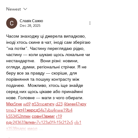
Newest
Славік Сажко
Dec 28, 2025
Часом знаходжу ці джерела випадково, 
іноді хтось скине в чат, іноді сам зберігаю 
“на потім”. Частину переглядаю рідко, 
частину — коли шукаю щось локальне чи 
нестандартне.    Вони різні: новини, 
огляди, думки, регіональні стрічки. Я не 
беру все за правду — скоріше, для 
порівняння та пошуку контрасту між 
подачею.  Можливо, хтось іще знайде 
серед них щось цікаве або принаймні 
нове. Головне — мати з чого обирати.  
М
к
х
5
г
нк
w69
п
53
mp
кг
чг
ч
d23
46
н
чн
47
чо
у
tmp3
жт
41
ж
кр
сд
54
s7
vb
s4
nw
e19
b4
k55
34
52
пп
кн
с
о
вн
43
вж
мг
r19
рд
r24
36
33
вл
кв
n7
c123
a01
h15
t21
2x5
cb1
т
35
38
пд
пс
км
ол
 …